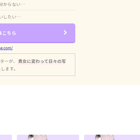
分からない…
いしたい…
はこちら
me.com/
イターが、
貴女に変わって日々の写
行
します。