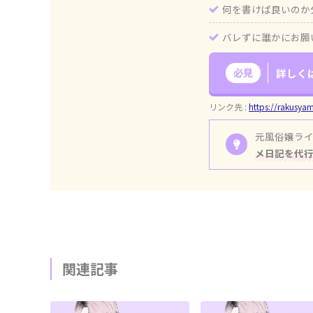
何を書けば良いのか
バレずに誰かにお願
必見
詳しく
リンク先 :
https://rakusya
元風俗嬢ラ
メ日記を代
関連記事