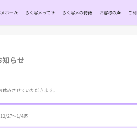
写メホーム
らく写メって？
らく写メの特徴
お客様の声
ご利
お知らせ
お休みさせていただきます。
12/27〜1/4迄