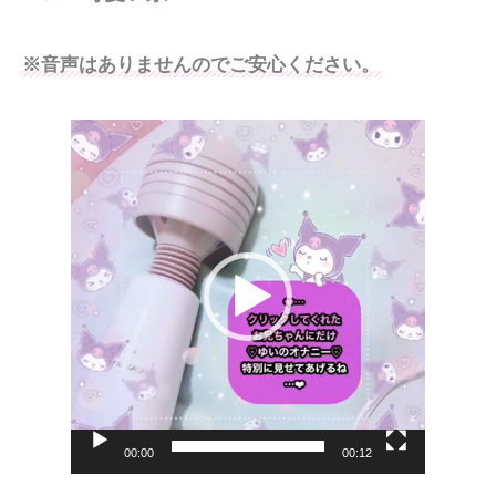
※音声はありませんのでご安心ください。
動
画
プ
レ
ー
ヤ
ー
00:00
00:12